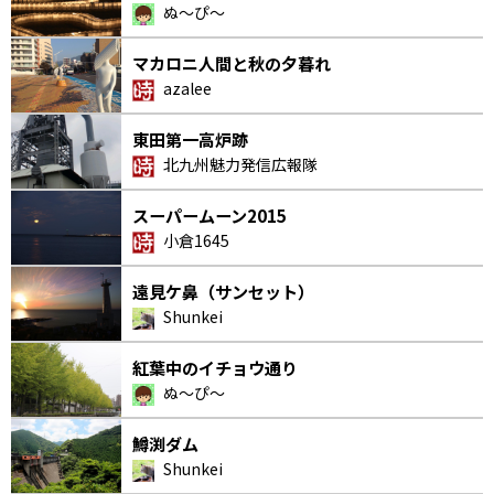
ぬ〜ぴ〜
マカロニ人間と秋の夕暮れ
azalee
東田第一高炉跡
北九州魅力発信広報隊
スーパームーン2015
小倉1645
遠見ケ鼻（サンセット）
Shunkei
紅葉中のイチョウ通り
ぬ〜ぴ〜
鱒渕ダム
Shunkei