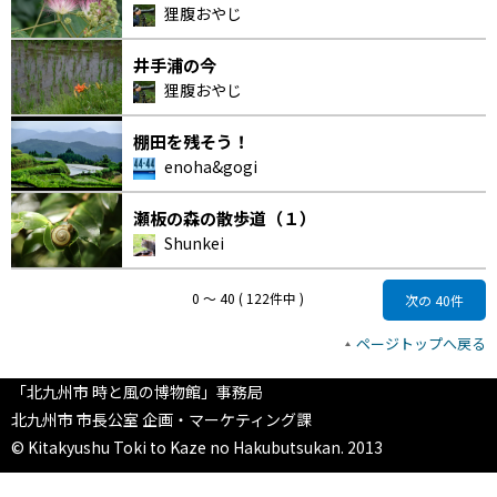
狸腹おやじ
井手浦の今
狸腹おやじ
棚田を残そう！
enoha&gogi
瀬板の森の散歩道（１）
Shunkei
0 〜 40 ( 122件中 )
次の 40件
ページトップへ戻る
「北九州市 時と風の博物館」事務局
北九州市 市長公室 企画・マーケティング課
© Kitakyushu Toki to Kaze no Hakubutsukan. 2013