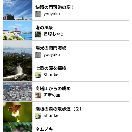
快晴の門司港の空！
youyaku
港の風景
狸腹おやじ
陽光の関門海峡
youyaku
七重の滝を探検
Shunkei
高塔山からの眺め
河童の皿
瀬板の森の散歩道（２）
Shunkei
ネムノキ