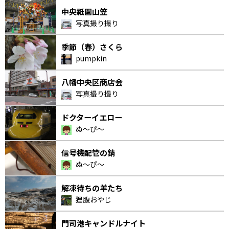
中央祇園山笠
写真撮り撮り
季節（春）さくら
pumpkin
八幡中央区商店会
写真撮り撮り
ドクターイエロー
ぬ〜ぴ〜
信号機配管の錆
ぬ〜ぴ〜
解凍待ちの羊たち
狸腹おやじ
門司港キャンドルナイト