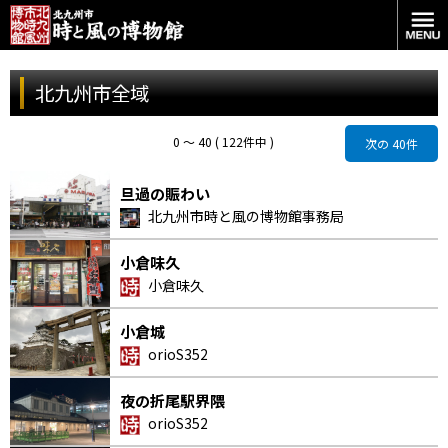
北九州市全域
0 〜 40 ( 122件中 )
次の 40件
旦過の賑わい
北九州市時と風の博物館事務局
小倉味久
小倉味久
小倉城
orioS352
夜の折尾駅界隈
orioS352