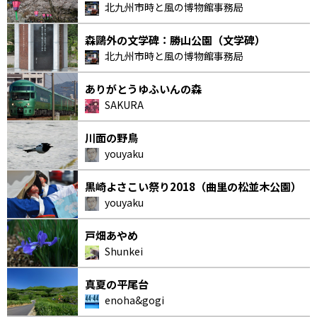
北九州市時と風の博物館事務局
森鷗外の文学碑：勝山公園（文学碑）
北九州市時と風の博物館事務局
ありがとうゆふいんの森
SAKURA
川面の野鳥
youyaku
黒崎よさこい祭り2018（曲里の松並木公園）
youyaku
戸畑あやめ
Shunkei
真夏の平尾台
enoha&gogi