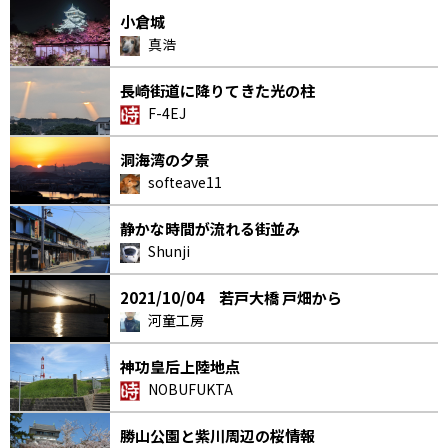
小倉城
真浩
長崎街道に降りてきた光の柱
F-4EJ
洞海湾の夕景
softeave11
静かな時間が流れる街並み
Shunji
2021/10/04 若戸大橋 戸畑から
河童工房
神功皇后上陸地点
NOBUFUKTA
勝山公園と紫川周辺の桜情報