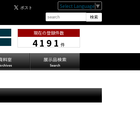
Select Language
▼
現在の登録件数
4191
件