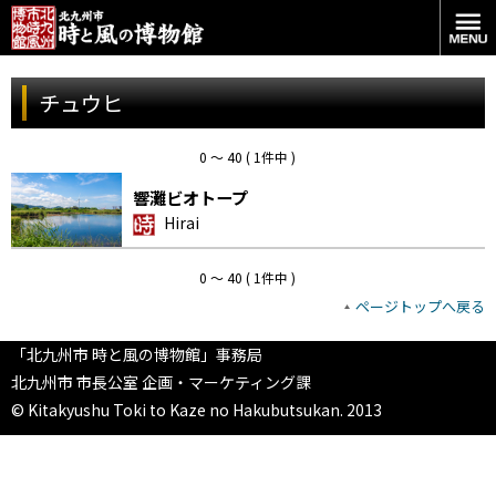
チュウヒ
0 〜 40 ( 1件中 )
響灘ビオトープ
Hirai
0 〜 40 ( 1件中 )
ページトップへ戻る
「北九州市 時と風の博物館」事務局
北九州市 市長公室 企画・マーケティング課
© Kitakyushu Toki to Kaze no Hakubutsukan. 2013