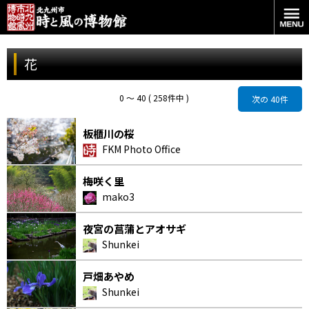
花
0 〜 40 ( 258件中 )
次の 40件
板櫃川の桜
FKM Photo Office
梅咲く里
mako3
夜宮の菖蒲とアオサギ
Shunkei
戸畑あやめ
Shunkei