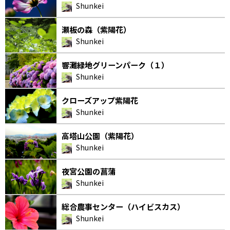
Shunkei
瀬板の森（紫陽花）
Shunkei
響灘緑地グリーンパーク（１）
Shunkei
クローズアップ紫陽花
Shunkei
高塔山公園（紫陽花）
Shunkei
夜宮公園の菖蒲
Shunkei
総合農事センター（ハイビスカス）
Shunkei