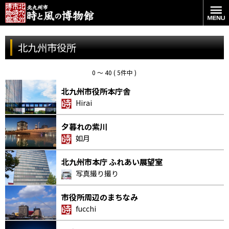
北九州市役所
0 〜 40 ( 5件中 )
北九州市役所本庁舎
Hirai
夕暮れの紫川
如月
北九州市本庁 ふれあい展望室
写真撮り撮り
市役所周辺のまちなみ
fucchi