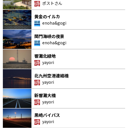
ポストさん
黄金のイルカ
enoha&gogi
関門海峡の夜景
enoha&gogi
響灘北緑地
yayori
北九州空港連絡橋
yayori
新響灘大橋
yayori
黒崎バイパス
yayori