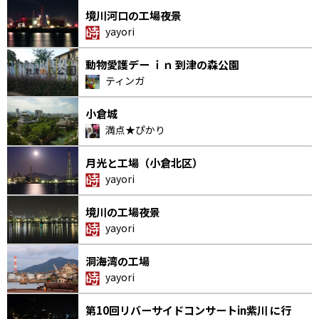
境川河口の工場夜景
yayori
動物愛護デー ｉｎ 到津の森公園
ティンガ
小倉城
満点★ぴかり
月光と工場（小倉北区）
yayori
境川の工場夜景
yayori
洞海湾の工場
yayori
第10回リバーサイドコンサートin紫川 に行