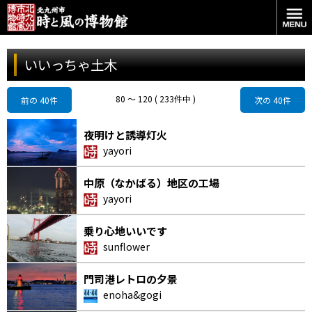
いいっちゃ土木
80 〜 120 ( 233件中 )
前の 40件
次の 40件
夜明けと誘導灯火
yayori
中原（なかばる）地区の工場
yayori
乗り心地いいです
sunflower
門司港レトロの夕景
enoha&gogi