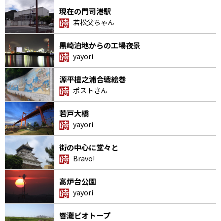
現在の門司港駅
若松父ちゃん
黒崎泊地からの工場夜景
yayori
源平檀之浦合戦絵巻
ポストさん
若戸大橋
yayori
街の中心に堂々と
Bravo!
高炉台公園
yayori
響灘ビオトープ