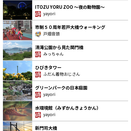
ITOZU YORU ZOO ～夜の動物園～
yayori
市制５０周年若戸大橋ウォーキング
戸畑音頭
清滝公園から見た関門橋
みっちゃん
ひびきタワー
ふだん着物おじさん
グリーンパークの日本庭園
yayori
水環境館（みずかんきょうかん）
yayori
新門司大橋