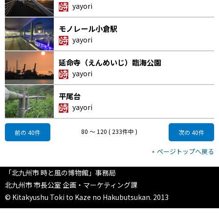
yayori
モノレール小倉駅
yayori
延命寺（えんめいじ）臨海公園
yayori
平尾台
yayori
80 〜 120 ( 233件中 )
前の 40件
次の 40件
ページトップへ戻る
「北九州市 時と風の博物館」事務局
北九州市 市長公室 企画・マーケティング課
© Kitakyushu Toki to Kaze no Hakubutsukan. 2013