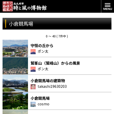
小倉競馬場
0 〜 40 ( 7件中 )
守恒の丘から
ポン太
鷲峯山（鷲峰山）からの風景
ポン太
小倉競馬場の建築物
takashi19630203
小倉競馬場
cosmo