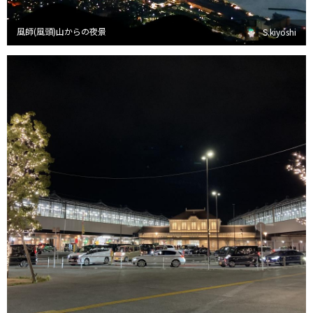
風師(風頭)山からの夜景
S.kiyoshi