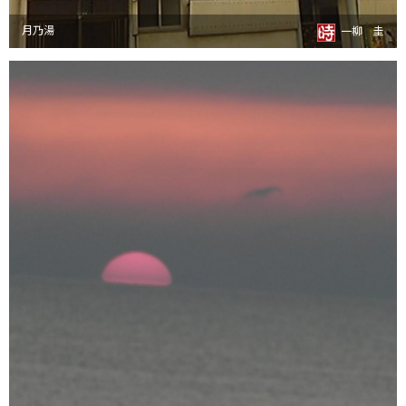
月乃湯
一柳 圭