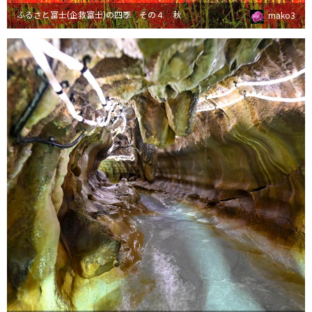
ふるさと富士(企救富士)の四季 その４ 秋
mako3