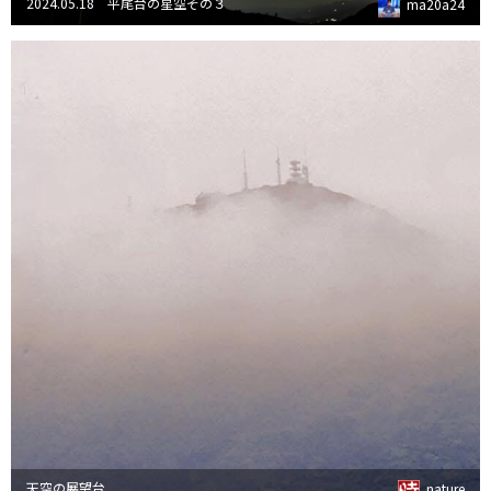
2024.05.18 平尾台の星空その３
ma20a24
天空の展望台
nature