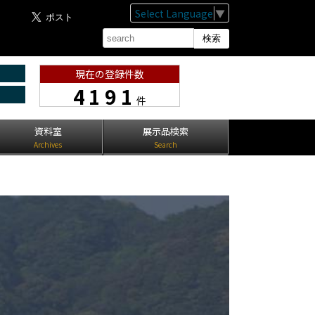
Select Language
▼
現在の登録件数
4191
件
資料室
展示品検索
Archives
Search