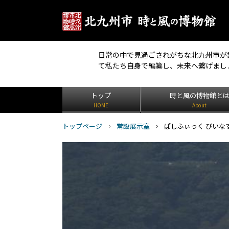
日常の中で見過ごされがちな北九州市が
て私たち自身で編纂し、未来へ繋げまし
トップ
時と風の博物館と
HOME
About
トップページ
常設展示室
ぱしふぃっく びいな