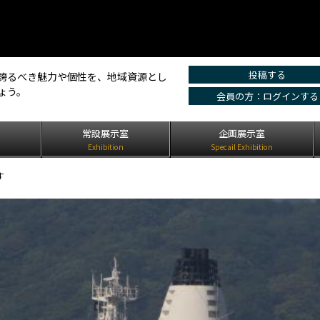
投稿する
誇るべき魅力や個性を、地域資源とし
ょう。
会員の方：ログインする
は
常設展示室
企画展示室
Exhibition
Specail Exhibition
す