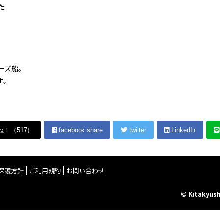
た
ーズ船。
す。
ね！（
517
）
facebook share
twitter
LinkedIn
保護方針
ご利用規約
お問い合わせ
© Kitakyush