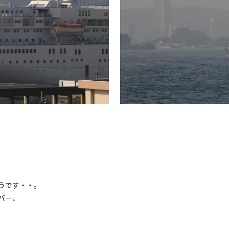
、
うです・・。
バー、