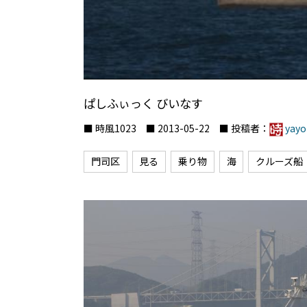
ぱしふぃっく びいなす
■ 時風1023 ■ 2013-05-22 ■ 投稿者：
yayo
門司区
見る
乗り物
海
クルーズ船