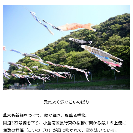
元気よく泳ぐこいのぼり
草木も新緑をつけて、緑が輝き、風薫る季節。
国道322号線を下り、小倉南区長行東の桜橋が架かる紫川の上流に
無数の鯉幟（こいのぼり）が風に吹かれて、空を泳いでいる。