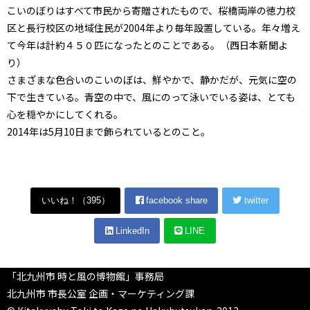
こいのぼりはすべて市民から寄贈されたもので、桜橋両岸の徳力校
区と長行校区の地域住民が2004年より毎年設置している。年々増え
て今年は計約４５０匹になったとのことである。（西日本新聞よ
り）
さまざまな色合いのこいのぼは、鮮やかで、静かだが、元気に空の
下で生きている。青空の中で、風にのって泳いでいる姿は、とても
心を穏やかにしてくれる。
2014年は5月10日まで飾られているとのこと。
いいね！（
395
）
facebook share
twitter
LinkedIn
LINE
「北九州市 時と風の博物館」事務局
北九州市 市長公室 企画・マーケティング課