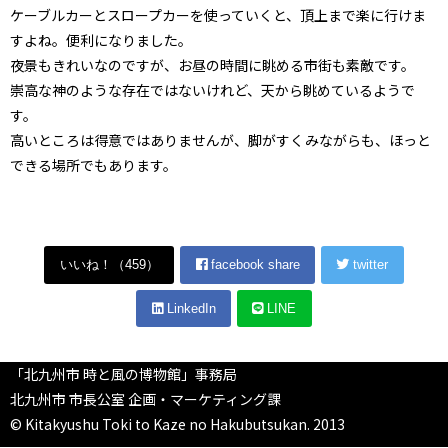
ケーブルカーとスロープカーを使っていくと、頂上まで楽に行けま
すよね。便利になりました。
夜景もきれいなのですが、お昼の時間に眺める市街も素敵です。
崇高な神のような存在ではないけれど、天から眺めているようで
す。
高いところは得意ではありませんが、脚がすくみながらも、ほっと
できる場所でもあります。
いいね！（
459
）
facebook share
twitter
LinkedIn
LINE
「北九州市 時と風の博物館」事務局
北九州市 市長公室 企画・マーケティング課
© Kitakyushu Toki to Kaze no Hakubutsukan. 2013