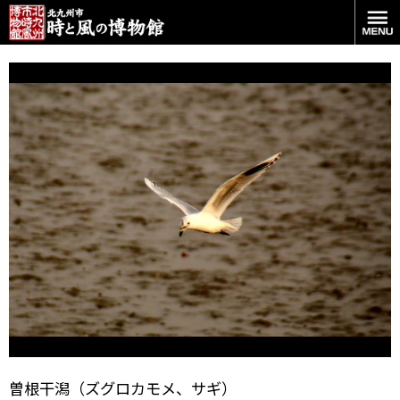
優雅に飛ぶズグロカモメ
曽根干潟（ズグロカモメ、サギ）