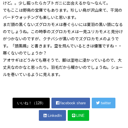
けど。。少し掘ったらカブトガニに出会えるかな～なんて。
でもここは野鳥の宝庫でもあります。珍しい鳥が沢山来て、干潟の
バードウォッチングも楽しいと思います。
まだ頭の黒くないズグロカモメは春ぐらいには夏羽の黒い頭になる
のでしょうね。この時季のズグロカモメは一見ユリカモメと見分け
がつかないのですが、クチバシが黒いのでズグロカモメのようで
す。「頭黒鴎」と書きます。空を飛んでいるときは優雅ですね・・
寒くないのでしょうか？
アオサギはどうみても寒そうで、脚は湿地に浸かっているので、大
丈夫なのかなと思ったり。羽毛だから暖かいのでしょうね。ショー
ルを巻いているように見えます。
いいね！（
128
）
facebook share
twitter
LinkedIn
LINE