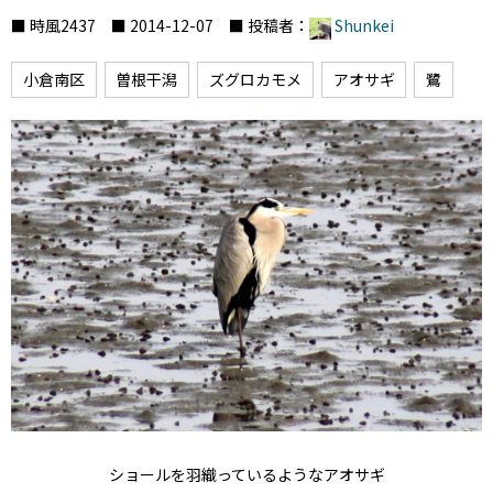
■ 時風2437 ■ 2014-12-07 ■ 投稿者：
Shunkei
小倉南区
曽根干潟
ズグロカモメ
アオサギ
鷺
ショールを羽織っているようなアオサギ