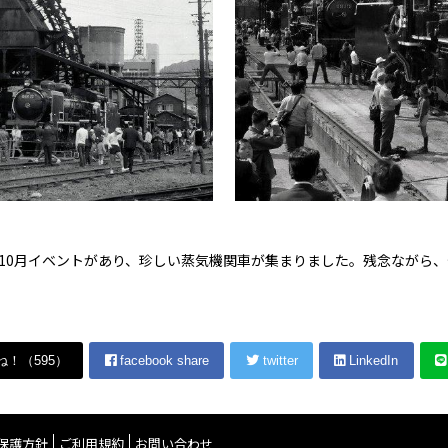
年10月イベントがあり、珍しい蒸気機関車が集まりました。残念ながら
ね！（
595
）
facebook share
twitter
LinkedIn
保護方針
ご利用規約
お問い合わせ