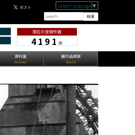
Select Language
▼
現在の登録件数
4191
件
資料室
展示品検索
Archives
Search