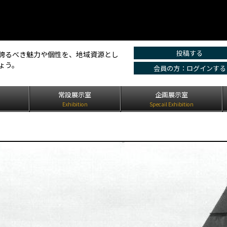
投稿する
誇るべき魅力や個性を、地域資源とし
ょう。
会員の方：ログインする
は
常設展示室
企画展示室
Exhibition
Specail Exhibition