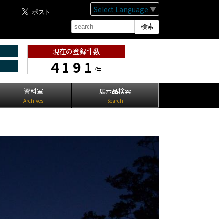
Select Language
▼
現在の登録件数
4191
件
資料室
展示品検索
Archives
Search