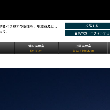
投稿する
誇るべき魅力や個性を、地域資源とし
ょう。
会員の方：ログインする
は
常設展示室
企画展示室
Exhibition
Specail Exhibition