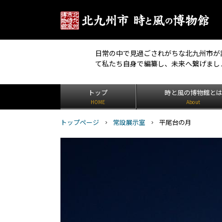
日常の中で見過ごされがちな北九州市が
て私たち自身で編纂し、未来へ繋げまし
トップ
時と風の博物館と
HOME
About
トップページ
常設展示室
平尾台の月