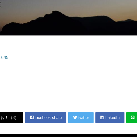
645
いね！（
3
）
facebook share
twitter
LinkedIn
L