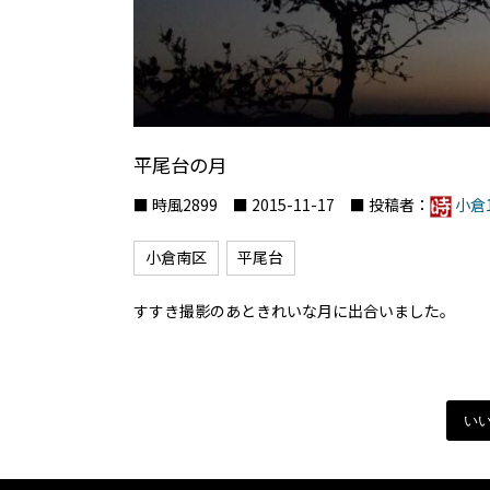
平尾台の月
■ 時風2899 ■ 2015-11-17 ■ 投稿者：
小倉1
小倉南区
平尾台
すすき撮影のあときれいな月に出合いました。
い