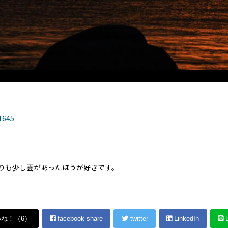
日の出の瞬間です
645
りも少し雲があったほうが好きです。
いね！（
6
）
facebook share
twitter
LinkedIn
L