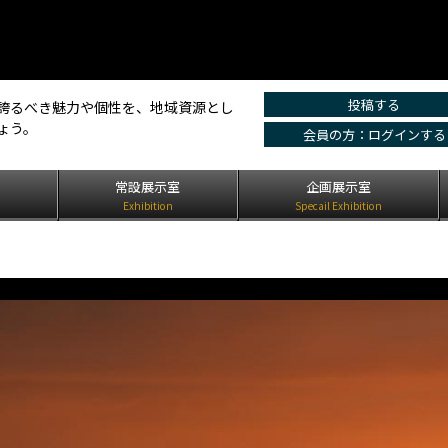
投稿する
誇るべき魅力や個性を、地域資源とし
ょう。
会員の方：ログインする
は
常設展示室
企画展示室
Exhibition
Specail Exhibition