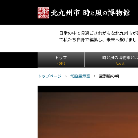
日常の中で見過ごされがちな北九州市が
て私たち自身で編纂し、未来へ繋げまし
トップ
時と風の博物館と
HOME
About
トップページ
常設展示室
空港橋の朝