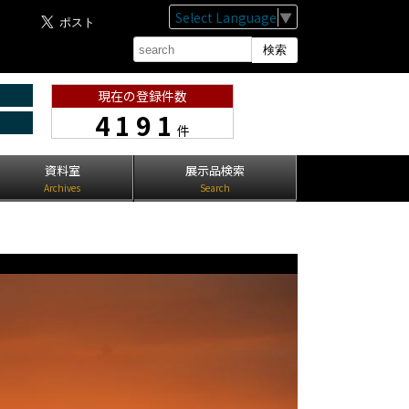
Select Language
▼
現在の登録件数
4191
件
資料室
展示品検索
Archives
Search