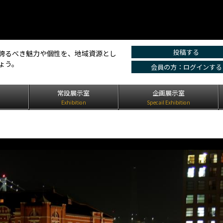
投稿する
誇るべき魅力や個性を、地域資源とし
ょう。
会員の方：ログインする
は
常設展示室
企画展示室
Exhibition
Specail Exhibition