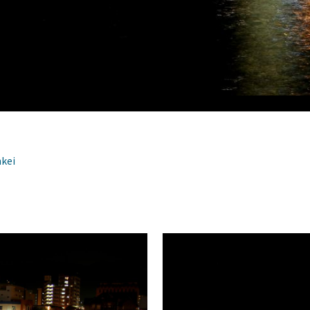
夜店・街灯・建造物の光
kei