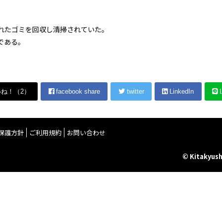
れたゴミを回収し清掃されていた。
である。
いね！（
2
）
facebook share
twitter
LinkedIn
L
保護方針
ご利用規約
お問い合わせ
© Kitakyush