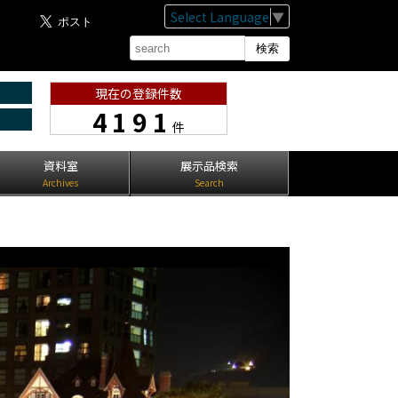
Select Language
▼
現在の登録件数
4191
件
資料室
展示品検索
Archives
Search