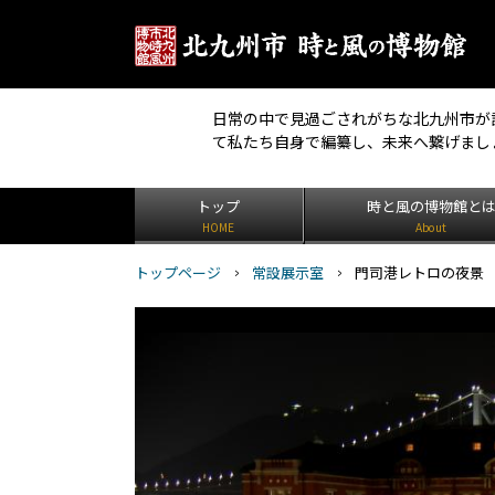
日常の中で見過ごされがちな北九州市が
て私たち自身で編纂し、未来へ繋げまし
トップ
時と風の博物館と
HOME
About
トップページ
常設展示室
門司港レトロの夜景