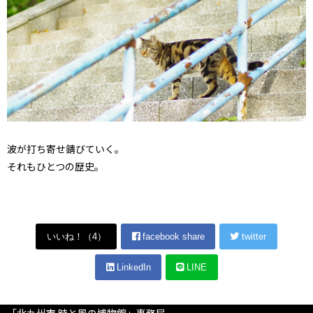
波が打ち寄せ錆びていく。
それもひとつの歴史。
いいね！（
4
）
facebook share
twitter
LinkedIn
LINE
「北九州市 時と風の博物館」事務局