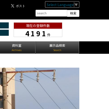
Select Language
▼
現在の登録件数
4191
件
資料室
展示品検索
Archives
Search