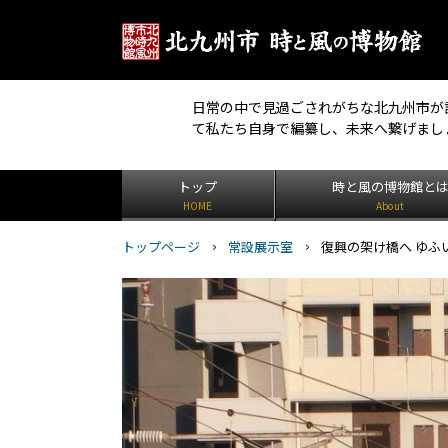
日常の中で見過ごされがちな北九州市が
て私たち自身で編纂し、未来へ繋げまし
トップ
時と風の博物館と
HOME
About
トップページ
常設展示室
復興の架け橋へ ゆふ