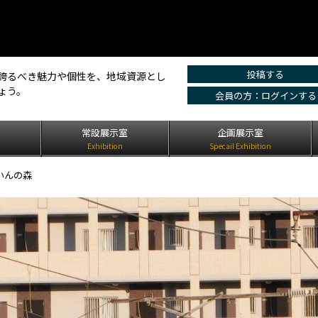
投稿する
誇るべき魅力や個性を、地域資源とし
ょう。
会員の方：ログインする
は
常設展示室
企画展示室
Exhibition
Specail Exhibition
いんの森