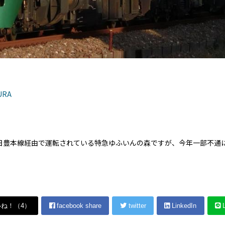
URA
日豊本線経由で運転されている特急ゆふいんの森ですが、今年一部不通に
いね！（
4
）
facebook share
twitter
LinkedIn
L