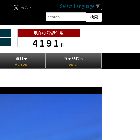
Select Language
▼
現在の登録件数
4191
件
資料室
展示品検索
Archives
Search