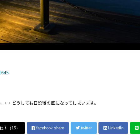
日没後の門司港 旧門司税関横から
645
・・・どうしても日没後の画になってしまいます。
ね！（
15
）
facebook share
twitter
LinkedIn