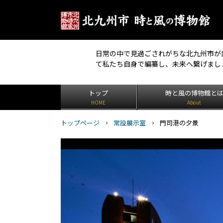
日常の中で見過ごされがちな北九州市が
て私たち自身で編纂し、未来へ繋げまし
トップ
時と風の博物館と
HOME
About
トップページ
常設展示室
門司港の夕景