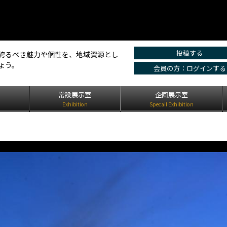
投稿する
誇るべき魅力や個性を、地域資源とし
ょう。
会員の方：ログインする
は
常設展示室
企画展示室
Exhibition
Specail Exhibition