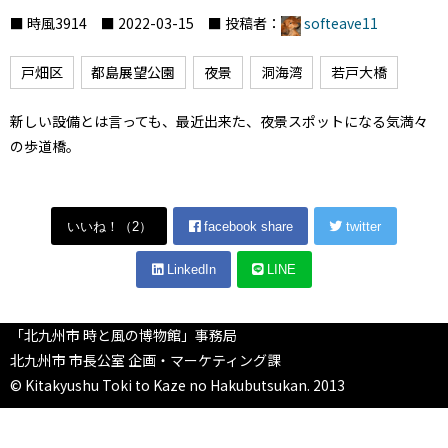
■ 時風3914 ■ 2022-03-15 ■ 投稿者：
softeave11
戸畑区
都島展望公園
夜景
洞海湾
若戸大橋
新しい設備とは言っても、最近出来た、夜景スポットになる気満々
の歩道橋。
いいね！（
2
）
facebook share
twitter
LinkedIn
LINE
「北九州市 時と風の博物館」事務局
北九州市 市長公室 企画・マーケティング課
© Kitakyushu Toki to Kaze no Hakubutsukan. 2013