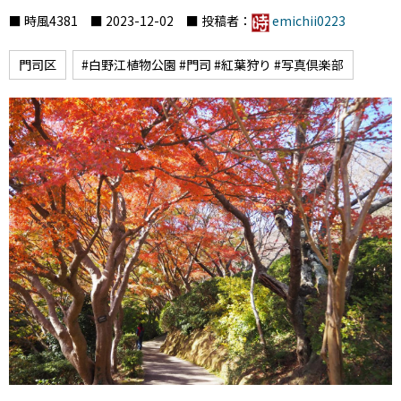
■ 時風4381 ■ 2023-12-02 ■ 投稿者：
emichii0223
門司区
#白野江植物公園 #門司 #紅葉狩り #写真倶楽部