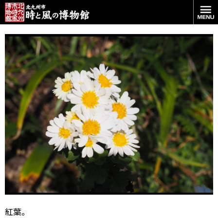
紅と翠。
紅葉。