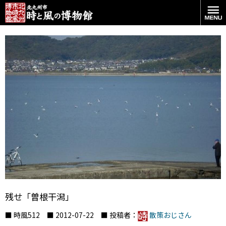
残せ「曽根干潟」
■ 時風512 ■ 2012-07-22 ■ 投稿者：
散策おじさん