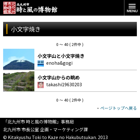
小文字焼き
0 〜 40 ( 2件中 )
小文字山と小文字焼き
enoha&gogi
小文字山からの眺め
takashi19630203
0 〜 40 ( 2件中 )
ページトップへ戻る
「北九州市 時と風の博物館」事務局
北九州市 市長公室 企画・マーケティング課
© Kitakyushu Toki to Kaze no Hakubutsukan. 2013