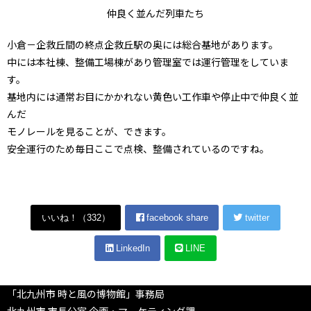
仲良く並んだ列車たち
小倉－企救丘間の終点企救丘駅の奥には総合基地があります。
中には本社棟、整備工場棟があり管理室では運行管理をしていま
す。
基地内には通常お目にかかれない黄色い工作車や停止中で仲良く並
んだ
モノレールを見ることが、できます。
安全運行のため毎日ここで点検、整備されているのですね。
いいね！（
332
）
facebook share
twitter
LinkedIn
LINE
「北九州市 時と風の博物館」事務局
北九州市 市長公室 企画・マーケティング課