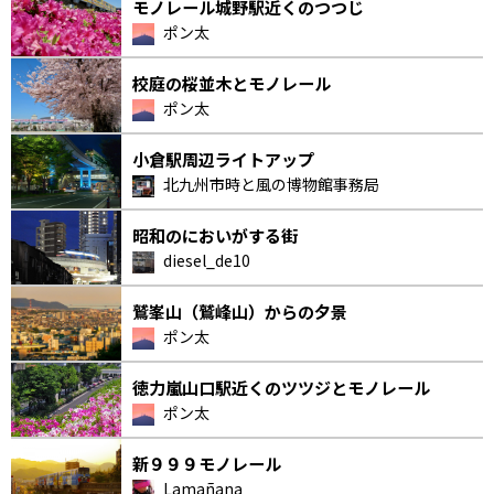
モノレール城野駅近くのつつじ
ポン太
校庭の桜並木とモノレール
ポン太
小倉駅周辺ライトアップ
北九州市時と風の博物館事務局
昭和のにおいがする街
diesel_de10
鷲峯山（鷲峰山）からの夕景
ポン太
徳力嵐山口駅近くのツツジとモノレール
ポン太
新９９９モノレール
Lamañana