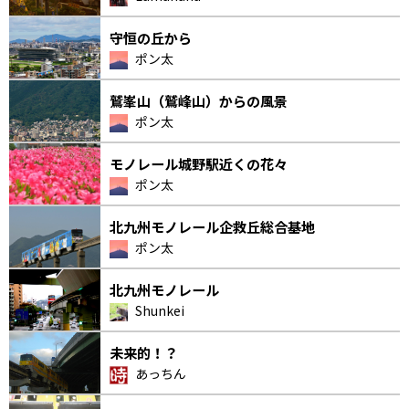
守恒の丘から
ポン太
鷲峯山（鷲峰山）からの風景
ポン太
モノレール城野駅近くの花々
ポン太
北九州モノレール企救丘総合基地
ポン太
北九州モノレール
Shunkei
未来的！？
あっちん