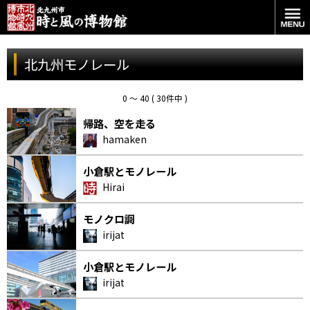
北九州モノレール
0 〜 40 ( 30件中 )
帰路、空を走る
hamaken
小倉駅とモノレール
Hirai
モノクロ調
irijat
小倉駅とモノレール
irijat