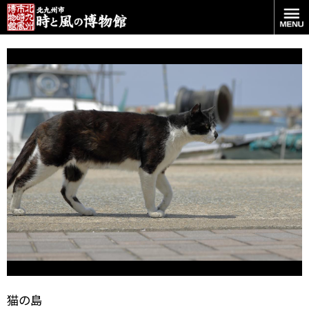
漁港に猫。似合いすぎです。
猫の島