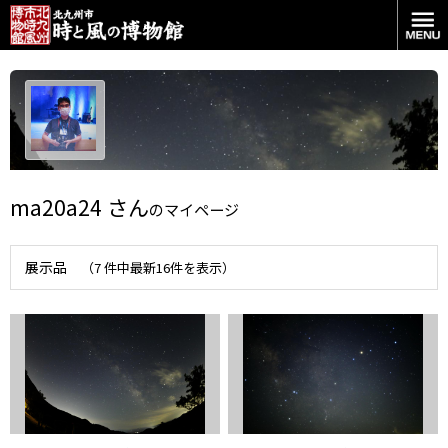
ma20a24 さん
のマイページ
展示品
（7 件中最新16件を表示）