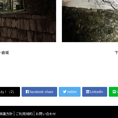
小倉城
いね！（
2
）
facebook share
twitter
LinkedIn
L
保護方針
ご利用規約
お問い合わせ