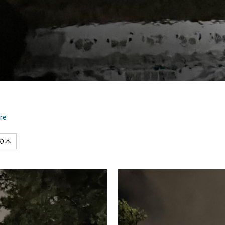
池にうつった小倉城がきれいでした
re
の木