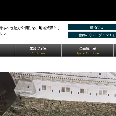
投稿する
誇るべき魅力や個性を、地域資源とし
ょう。
会員の方：ログインする
は
常設展示室
企画展示室
Exhibition
Specail Exhibition