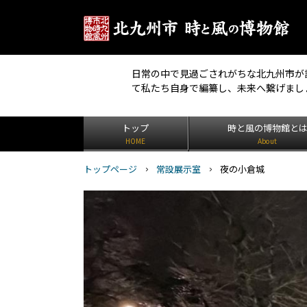
日常の中で見過ごされがちな北九州市が
て私たち自身で編纂し、未来へ繋げまし
トップ
時と風の博物館と
HOME
About
トップページ
常設展示室
夜の小倉城