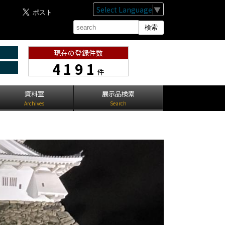
Select Language
▼
現在の登録件数
4191
件
資料室
展示品検索
Archives
Search