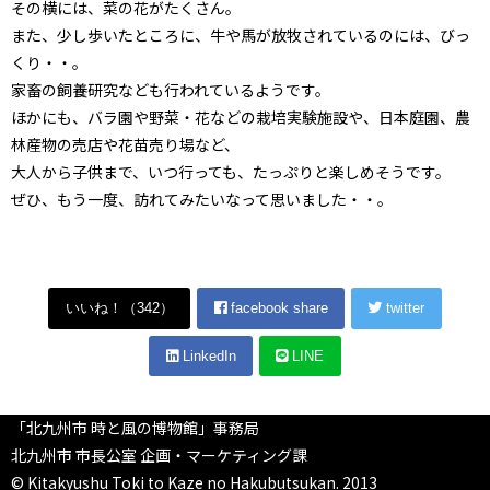
その横には、菜の花がたくさん。
また、少し歩いたところに、牛や馬が放牧されているのには、びっ
くり・・。
家畜の飼養研究なども行われているようです。
ほかにも、バラ園や野菜・花などの栽培実験施設や、日本庭園、農
林産物の売店や花苗売り場など、
大人から子供まで、いつ行っても、たっぷりと楽しめそうです。
ぜひ、もう一度、訪れてみたいなって思いました・・。
いいね！（
342
）
facebook share
twitter
LinkedIn
LINE
「北九州市 時と風の博物館」事務局
北九州市 市長公室 企画・マーケティング課
© Kitakyushu Toki to Kaze no Hakubutsukan. 2013