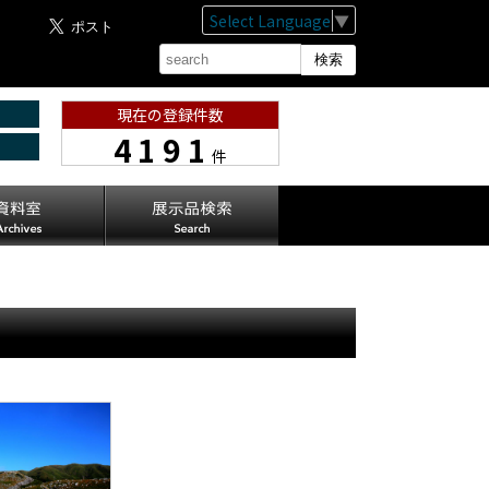
Select Language
▼
現在の登録件数
4191
件